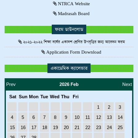
NTRCA Website
Madrasah Board
ফরম ডাউনলোড
Demo3
Humanities
২০২১-২০২২ শিক্ষা বর্ষের একাদশ শ্রেণির উপবৃত্তির জন্য আবেদন ফরম
Application Form Download
একাডেমিক ক্যালেন্ডার
Prev
2026 Feb
Next
Sat
Sun
Mon
Tue
Wed
Thu
Fri
1
2
3
4
5
6
7
8
9
10
11
12
13
14
Demo2
15
16
17
18
19
20
21
22
23
24
25
Science
26
27
28