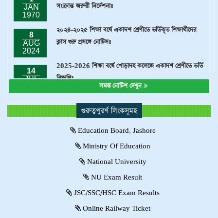
Science
২০২৪-২০২৫ শিক্ষা বর্ষে একাদশ শ্রেণীতে ভর্তিকৃত শিক্ষার্থীদের
8
ক্লাস শুরু প্রসঙ্গে নোটিসঃ
AUG
2024
2025-2026 শিক্ষা বর্ষে পোড়াদহ কলেজে একাদশ শ্রেণীতে ভর্তি
14
বিজ্ঞপ্তিঃ
JUL
2024
সমস্ত নোটিশ দেখুন
২০২৩-২৪ শিক্ষাবর্ষের একাদশ শ্রেণীতে ভর্তিকৃত শিক্ষার্থীদের বিষয়/
1
বিভাগ/ ভুল ছবি সংশোধন বা পরিবর্তন প্রসঙ্গে নোটিশ ।
JAN
2024
গুরুত্বপুরর্ণ লিংকসূমহ
Education Board, Jashore
Demo1
Science
Ministry Of Education
National University
NU Exam Result
JSC/SSC/HSC Exam Results
Online Railway Ticket