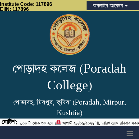
Institute Code: 117896
অনলাইন আবেদন
EIIN: 117896
পোড়াদহ কলেজ (Poradah
College)
পোড়াদহ, মিরপুর, কুষ্টিয়া (Poradah, Mirpur,
Kushtia)
নোটিশ:
 সকাল ৯.০০ টা থেকে শুরু হবে ।
আগামী ২৮/০৬/২০২৬ খ্রি. তারিখ রোজ রবিবার সকাল ১০.০০টা