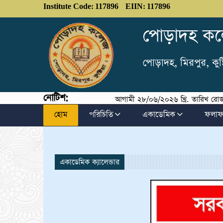
Institute Code: 117896
EIIN: 117896
পোড়াদহ ক
পোড়াদহ, মিরপুর, কু
নোটিশ:
আগামী ২৮/০৬/২০২৬ খ্রি. তারিখ রোজ রবিবার স
হোম
পরিচিতি
একাডেমিক
ফলা
একাডেমিক ক্যালেন্ডার